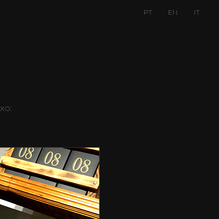
PT
EN
IT
xo: