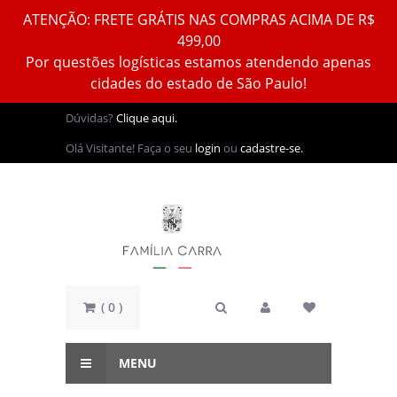
ATENÇÃO: FRETE GRÁTIS NAS COMPRAS ACIMA DE R$
499,00
Por questões logísticas estamos atendendo apenas
cidades do estado de São Paulo!
Dúvidas?
Clique aqui.
Olá Visitante! Faça o seu
login
ou
cadastre-se.
( 0 )
MENU